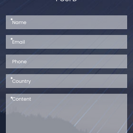
*
*
*
*