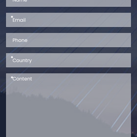
*
*
*