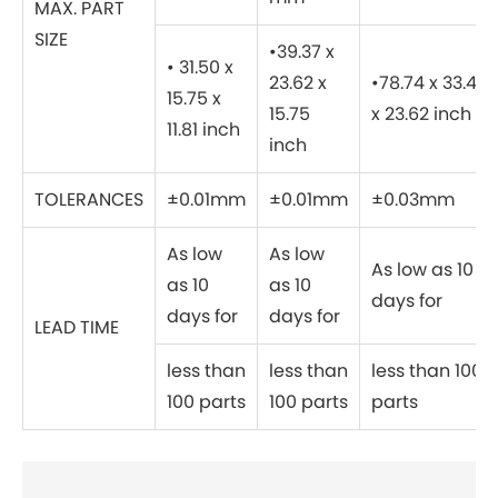
MAX. PART
SIZE
•39.37 x
• 31.50 x
23.62 x
•78.74 x 33.46
15.75 x
15.75
x 23.62 inch
11.81 inch
inch
TOLERANCES
±0.01mm
±0.01mm
±0.03mm
As low
As low
As low as 10
as 10
as 10
days for
days for
days for
LEAD TIME
less than
less than
less than 100
100 parts
100 parts
parts