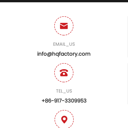
EMAIL_US
info@hqfactory.com
TEL_US
+86-917-3309953